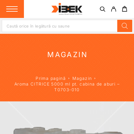
MAGAZIN
Prima pagină
Magazin
Aroma CITRICE 5000 ml pt. cabina de aburi –
T0703-010