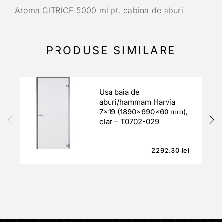
Aroma CITRICE 5000 ml pt. cabina de aburi
PRODUSE SIMILARE
Usa baia de
aburi/hammam Harvia
7×19 (1890x690x60 mm),
clar – T0702-029
2292.30
lei