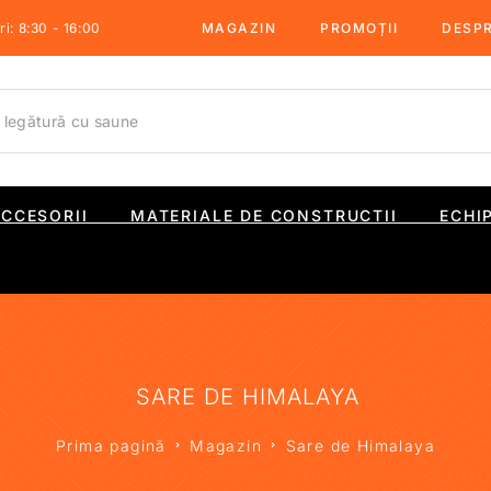
i: 8:30 - 16:00
MAGAZIN
PROMOȚII
DESPR
ACCESORII
MATERIALE DE CONSTRUCTII
ECHI
SARE DE HIMALAYA
Prima pagină
Magazin
Sare de Himalaya