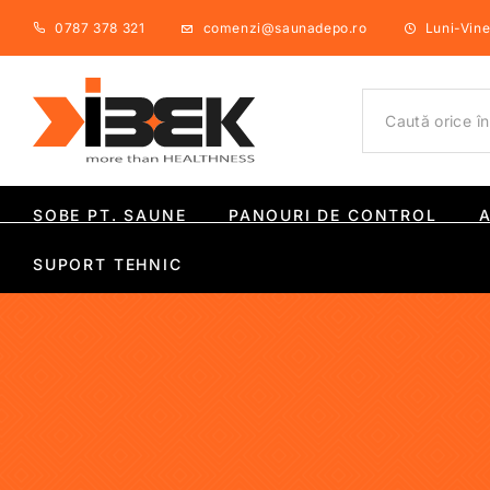
0787 378 321
comenzi@saunadepo.ro
Luni-Viner
SOBE PT. SAUNE
PANOURI DE CONTROL
SUPORT TEHNIC