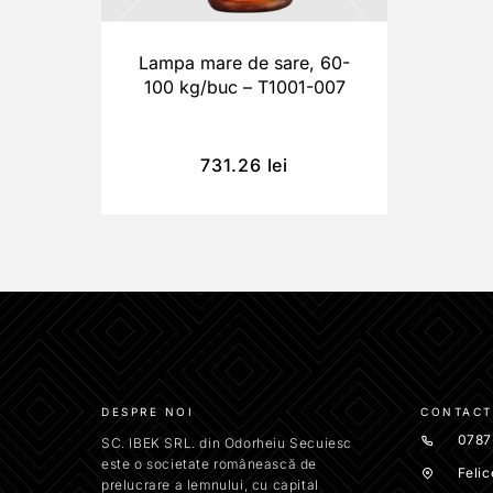
Lampa mare de sare, 60-
100 kg/buc – T1001-007
731.26
lei
DESPRE NOI
CONTACT
0787
SC. IBEK SRL. din Odorheiu Secuiesc
este o societate românească de
Felic
prelucrare a lemnului, cu capital