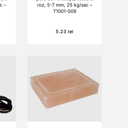
c –
roz, 5-7 mm, 25 kg/sac –
T1001-009
5.23
lei