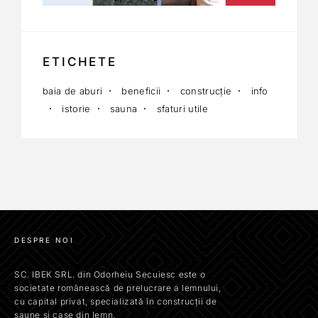
ETICHETE
baia de aburi
beneficii
construcție
info
istorie
sauna
sfaturi utile
DESPRE NOI
SC. IBEK SRL. din Odorheiu Secuiesc este o
societate românească de prelucrare a lemnului,
cu capital privat, specializată în construcții de
saune și case din lemn.