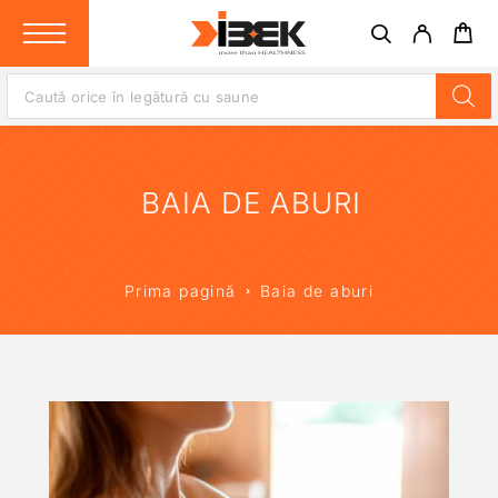
BAIA DE ABURI
Prima pagină
Baia de aburi