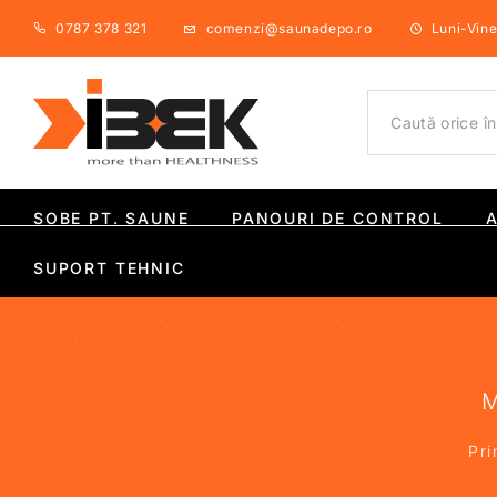
0787 378 321
comenzi@saunadepo.ro
Luni-Viner
SOBE PT. SAUNE
PANOURI DE CONTROL
SUPORT TEHNIC
M
Pri