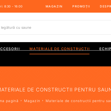
i: 8:30 - 16:00
MAGAZIN
PROMOȚII
DESPR
ACCESORII
MATERIALE DE CONSTRUCTII
ECHI
ATERIALE DE CONSTRUCTII PENTRU SAU
ma pagină
Magazin
Materiale de constructii pentru s