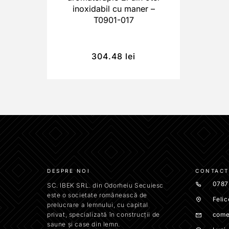
inoxidabil cu maner –
T0901-017
304.48
lei
DESPRE NOI
CONTACT
0787
SC. IBEK SRL. din Odorheiu Secuiesc
este o societate românească de
Felic
prelucrare a lemnului, cu capital
privat, specializată în construcții de
come
saune și case din lemn.