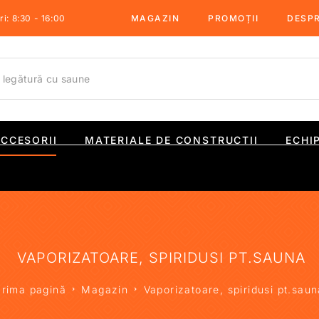
i: 8:30 - 16:00
MAGAZIN
PROMOȚII
DESPR
ACCESORII
MATERIALE DE CONSTRUCTII
ECHI
VAPORIZATOARE, SPIRIDUSI PT.SAUNA
Prima pagină
Magazin
Vaporizatoare, spiridusi pt.sau