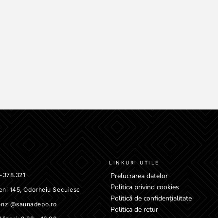
LINKURI UTILE
-378.321
Prelucrarea datelor
Politica privind cookies
eni 145, Odorheiu Secuiesc
Politică de confidențialitate
nzi@saunadepo.ro
Politica de retur