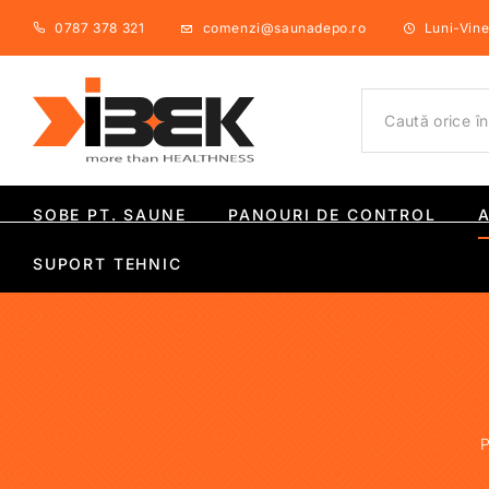
0787 378 321
comenzi@saunadepo.ro
Luni-Viner
SOBE PT. SAUNE
PANOURI DE CONTROL
SUPORT TEHNIC