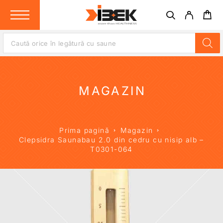
MAGAZIN
Prima pagină
Magazin
Clepsidra Saunabau 2.0 din cedru cu nisip alb –
T0301-064