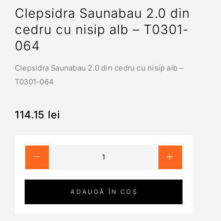
Clepsidra Saunabau 2.0 din
cedru cu nisip alb – T0301-
064
Clepsidra Saunabau 2.0 din cedru cu nisip alb –
T0301-064
114.15
lei
ADAUGĂ ÎN COȘ