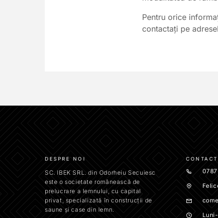
Pentru orice informaț
contactați pe adrese
DESPRE NOI
CONTACT
0787
SC. IBEK SRL. din Odorheiu Secuiesc
este o societate românească de
Felic
prelucrare a lemnului, cu capital
privat, specializată în construcții de
come
saune și case din lemn.
Luni-