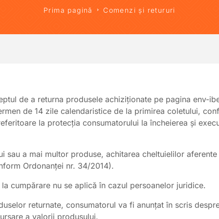
Prima pagină
Comenzi și retururi
ptul de a returna produsele achiziționate pe pagina
env-ib
ermen de 14 zile calendaristice de la primirea coletului, c
feritoare la protecția consumatorului la încheierea și execu
ui sau a mai multor produse, achitarea cheltuielilor aferente r
nform Ordonanței nr. 34/2014).
 la cumpărare nu se aplică în cazul persoanelor juridice.
selor returnate, consumatorul va fi anunțat în scris despre 
rsare a valorii produsului.