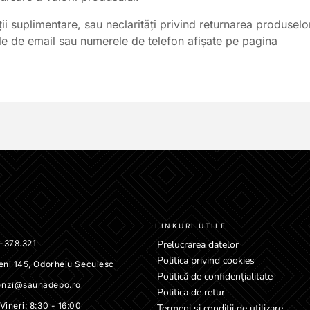
ii suplimentare, sau neclarități privind returnarea produsel
le de email sau numerele de telefon afișate pe pagina
LINKURI UTILE
-378.321
Prelucrarea datelor
Politica privind cookies
eni 145, Odorheiu Secuiesc
Politică de confidențialitate
nzi@saunadepo.ro
Politica de retur
Vineri: 8:30 - 16:00
Termeni și condiții de utilizare