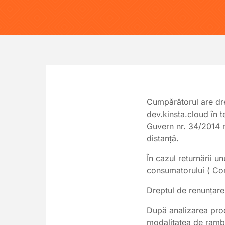
Cumpărătorul are dre
dev.kinsta.cloud
în t
Guvern nr. 34/2014 re
distanță.
În cazul returnării un
consumatorului ( Co
Dreptul de renunțare
După analizarea produ
modalitatea de rambu