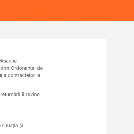
eksaune-
onform Ordonanței de
ția contractelor la
eturnării îi revine
situația și