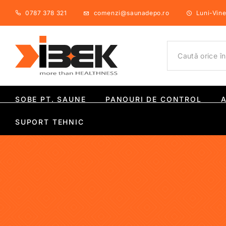
0787 378 321
comenzi@saunadepo.ro
Luni-Viner
SOBE PT. SAUNE
PANOURI DE CONTROL
SUPORT TEHNIC