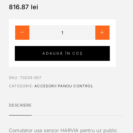
816.87
lei
ADAUGĂ ÎN COȘ
SKU:
T0203-007
CATEGORIE:
ACCESORII PANOU CONTROL
DESCRIERE
Comutator usa senzor HARVIA pentru uz public