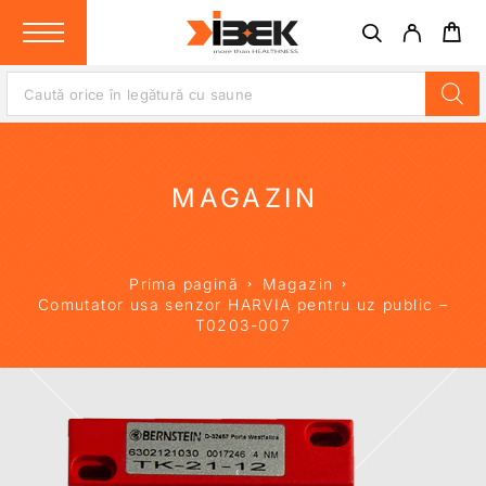
MAGAZIN
Prima pagină
Magazin
Comutator usa senzor HARVIA pentru uz public –
T0203-007