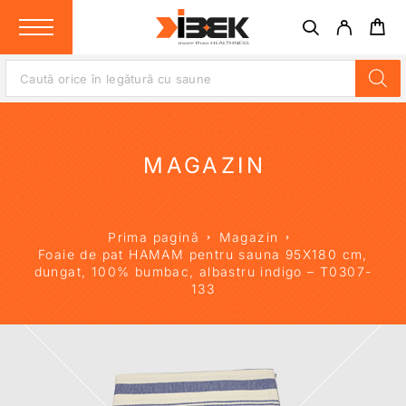
MAGAZIN
Prima pagină
Magazin
Foaie de pat HAMAM pentru sauna 95X180 cm,
dungat, 100% bumbac, albastru indigo – T0307-
133