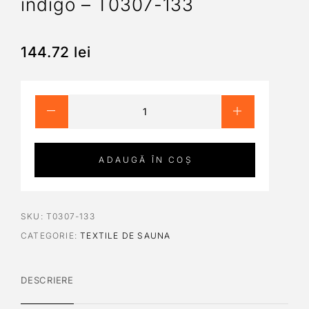
indigo – T0307-133
144.72
lei
ADAUGĂ ÎN COȘ
SKU:
T0307-133
CATEGORIE:
TEXTILE DE SAUNA
DESCRIERE