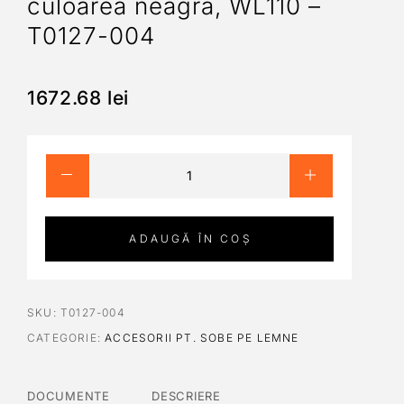
culoarea neagra, WL110 –
T0127-004
1672.68
lei
ADAUGĂ ÎN COȘ
SKU:
T0127-004
CATEGORIE:
ACCESORII PT. SOBE PE LEMNE
DOCUMENTE
DESCRIERE