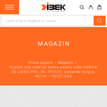
MAGAZIN
Prima pagină
Magazin
Podium sub sobe pe lemne pentru sobe HARVIA
20 LS/RS PRO, 36, 36 DUO, culoarea neagra,
WL110 – T0127-004