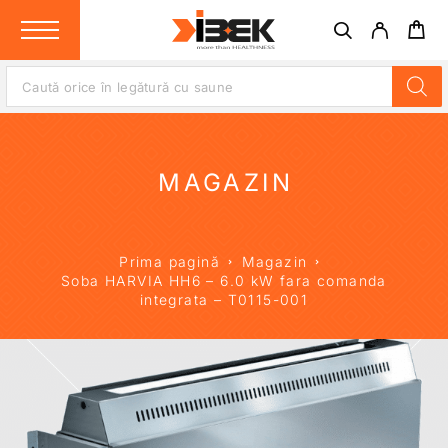
MAGAZIN
Prima pagină
Magazin
Soba HARVIA HH6 – 6.0 kW fara comanda
integrata – T0115-001