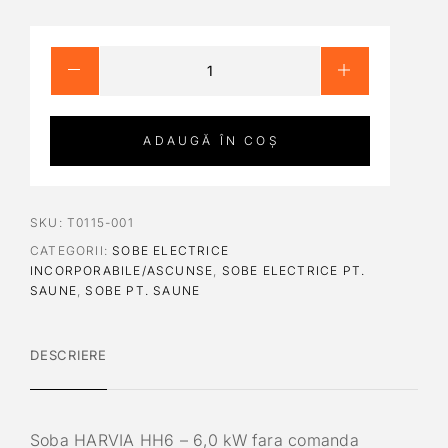
ADAUGĂ ÎN COȘ
SKU:
T0115-001
CATEGORII:
SOBE ELECTRICE
INCORPORABILE/ASCUNSE
,
SOBE ELECTRICE PT.
SAUNE
,
SOBE PT. SAUNE
DESCRIERE
Soba HARVIA HH6 – 6,0 kW fara comanda