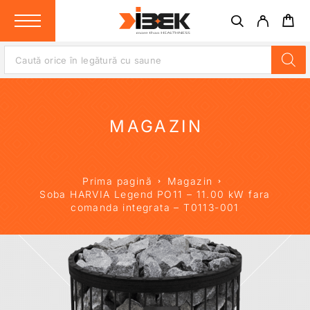
MAGAZIN
Prima pagină
Magazin
Soba HARVIA Legend PO11 – 11.00 kW fara
comanda integrata – T0113-001