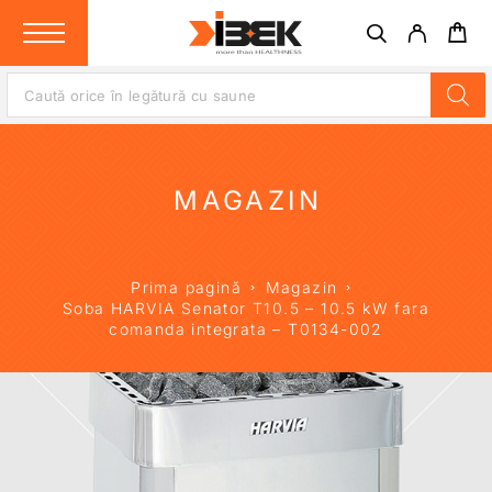
MAGAZIN
Prima pagină
Magazin
Soba HARVIA Senator T10.5 – 10.5 kW fara
comanda integrata – T0134-002