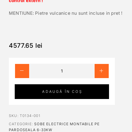
control extern !
MENTIUNE: Pietre vulcanice nu sunt incluse in pret !
4577.65
lei
ADAUGĂ ÎN COȘ
SKU:
T0134-001
CATEGORIE:
SOBE ELECTRICE MONTABILE PE
PARDOSEALA 6-33KW