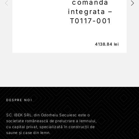
comanda
integrata –
T0117-001
4138.84
lei
DESPRE NOI
SC. IBEK SRL. din Odorheiu Secuiesc este o
societate românească de prelucrare a lemnului,
cu capital privat, specializată în construcții de
saune și case din lemn.