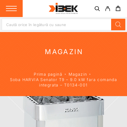
MAGAZIN
Prima pagină
Magazin
Soba HARVIA Senator T9 – 9.0 kW fara comanda
integrata – T0134-001